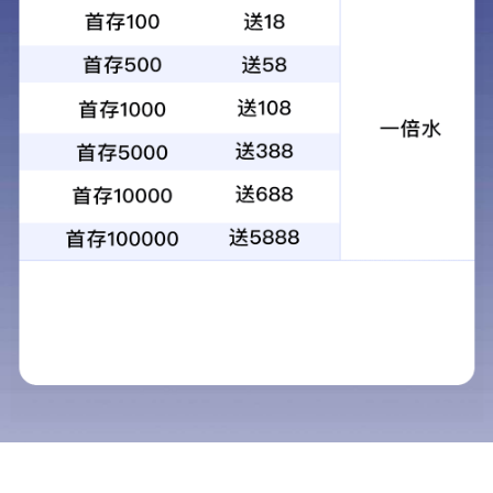
1
2
3
4
当前：
首页
>
物业服务
>
商用物业
商用物业
物业服务
商用物业
民用物业
工业物业
一查：消防合法性
1、查验建筑（场所）投
物业保安
规范。