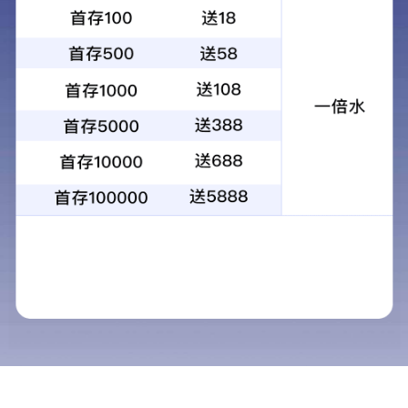
1
2
3
4
走进立果
新宝在线登录成
局，注册资本
共服务事业将
标，也是立果
承“始于新、行
值，目标就是
牌，使立果物
杆。 立果物