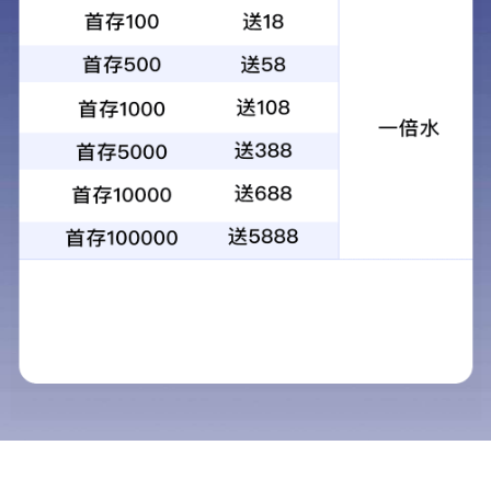
1
2
3
4
当前：
首页
>
物业服务
>
物业客服
物业客服
物业服务
商用物业
民用物业
工业物业
物业保安
一、引领客人时