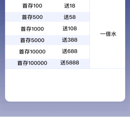
1
2
3
4
当前：
首页
>
物业服务
>
物业保安
物业保安
物业服务
商用物业
民用物业
工业物业
1.掌握基本的擒拿
物业保安
2.平时严格执行值班