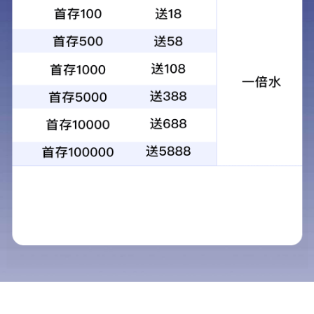
1
2
3
4
当前：
首页
>
外包服务
>
单项外包
单项外包
外包服务
物业外包
后勤外包
业务外包
◇ 保洁外包，更
单项外包
术业有专攻。经济的