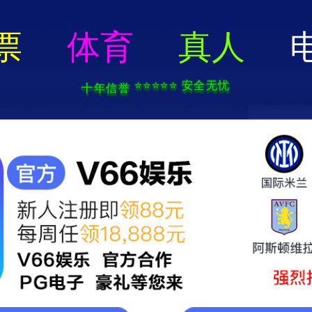
新宝在线登录-免费下载
服务范围
物业服务
外包服务
立果社区