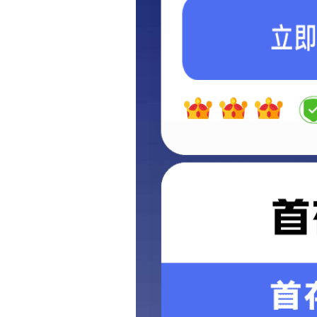
当前：
首页
>
新闻动态
>
通知公告
通知公
新闻动态
公司动态
行业动态
政策法规
尊
互动交流