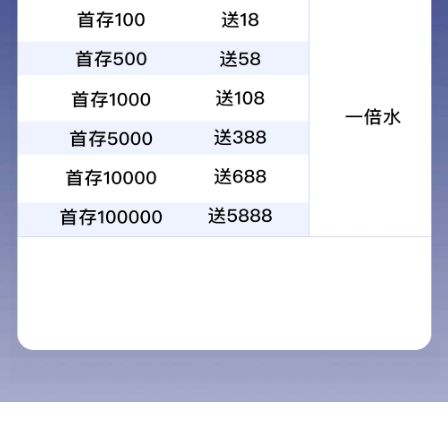
1
2
3
4
当前：
首页
>
服务中心
>
物业等级
物业等级
服务中心
人才招聘
加盟合作
联系方式
项 目
生活小常识
1、服务与被服